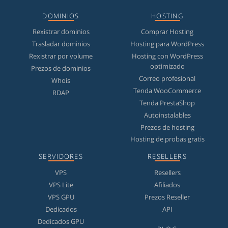
DOMINIOS
HOSTING
Rexistrar dominios
Comprar Hosting
Trasladar dominios
Hosting para WordPress
Rexistrar por volume
Hosting con WordPress
optimizado
Prezos de dominios
Correo profesional
Whois
Tenda WooCommerce
RDAP
Tenda PrestaShop
Autoinstalables
Prezos de hosting
Hosting de probas gratis
SERVIDORES
RESELLERS
VPS
Resellers
VPS Lite
Afiliados
VPS GPU
Prezos Reseller
Dedicados
API
Dedicados GPU