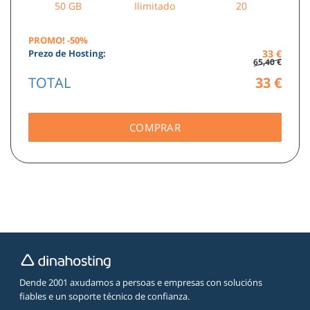
Disco
Tráfico
Correo
50
GB
Ilimitado
20
PROMO! -50%
Prezo de Hosting:
33
€
65,40 €
TOTAL
33
€
Dende 2001 axudamos a persoas e empresas con solucións
fiables e un soporte técnico de confianza.