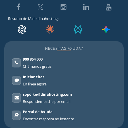
Twitter
Facebook
Instagram
LinkedIn
Youtube
Resumo de IA de dinahosting:
NECESITAS AXUDA?
900 854 000
Chámanos gratis
Iniciar chat
En línea agora
soporte@dinahosting.com
Respondémosche por email
Portal de Axuda
Encontra resposta ao instante